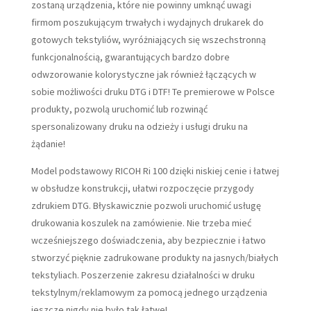
zostaną urządzenia, które nie powinny umknąć uwagi
firmom poszukującym trwałych i wydajnych drukarek do
gotowych tekstyliów, wyróżniających się wszechstronną
funkcjonalnością, gwarantujących bardzo dobre
odwzorowanie kolorystyczne jak również łączących w
sobie możliwości druku DTG i DTF! Te premierowe w Polsce
produkty, pozwolą uruchomić lub rozwinąć
spersonalizowany druku na odzieży i usługi druku na
żądanie!
Model podstawowy RICOH Ri 100 dzięki niskiej cenie i łatwej
w obsłudze konstrukcji, ułatwi rozpoczęcie przygody
zdrukiem DTG. Błyskawicznie pozwoli uruchomić usługę
drukowania koszulek na zamówienie. Nie trzeba mieć
wcześniejszego doświadczenia, aby bezpiecznie i łatwo
stworzyć pięknie zadrukowane produkty na jasnych/białych
tekstyliach. Poszerzenie zakresu działalności w druku
tekstylnym/reklamowym za pomocą jednego urządzenia
jeszcze nigdy nie było tak łatwe!