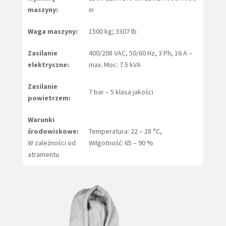
maszyny:
in
Waga maszyny:
1500 kg; 3307 lb
Zasilanie
400/208 VAC, 50/60 Hz, 3 Ph, 16 A –
elektryczne:
max. Moc: 7.5 kVA
Zasilanie
7 bar – 5 klasa jakości
powietrzem:
Warunki
środowiskowe:
Temperatura: 22 – 28 °C,
W zależności od
Wilgotność: 65 – 90 %
atramentu