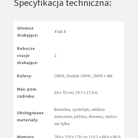
Specyfikacja techniczna:
Głowice
4 lub 8
drukujące:
Robocze
stacje
2
drukujące:
Kolory:
CMYK, Double CMYK, CMYK + 4W
Max. pow.
50 x 70 cm; 19.7 x 27.6 in
zadruku:
Bawełna, syntetyki, włókna
Obsługiwane
mieszane, płótno, drewno, skóra i
materiały:
nie tylko
Wymiary
280 x 220 x 170 cm 110.2 x 86.6 x 66.9