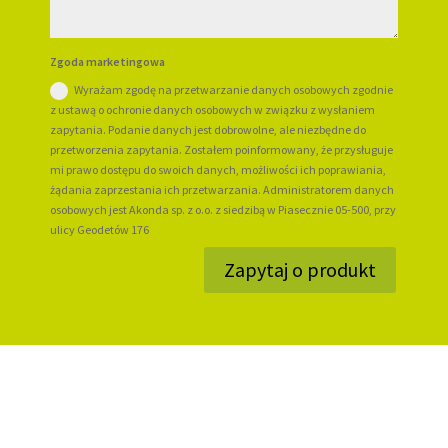
Zgoda marketingowa
Wyrażam zgodę na przetwarzanie danych osobowych zgodnie
z ustawą o ochronie danych osobowych w związku z wysłaniem
zapytania. Podanie danych jest dobrowolne, ale niezbędne do
przetworzenia zapytania. Zostałem poinformowany, że przysługuje
mi prawo dostępu do swoich danych, możliwości ich poprawiania,
żądania zaprzestania ich przetwarzania. Administratorem danych
osobowych jest Akonda sp. z o.o. z siedzibą w Piasecznie 05-500, przy
ulicy Geodetów 176
Zapytaj o produkt