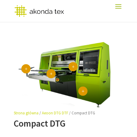
L
L
L
L
Strona główna
/
Aeoon DTG DTF
/ Compact DTG
Compact DTG